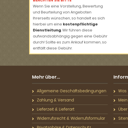
BEACHTEN SIE BITTE
Wenn Sie eine Vorstellung, Bewertung
und Beurteilung von Angeboten
Ihrerseits wünschen, so handelt es sich
hierbei um eine
kostenpflichtige
Dienstleitung
. Wir führen diese
aufwandsabhängig gegen eine Gebühr
durch! Sollte es zum Ankauf kommen, so
entfällt diese Gebühr.
Mehr über...
Infor
Allgemeine Geschäftsbedingungen
Was S
Zahlung & Versand
Mein
Lieferzeit & Lieferart
Über
Widerrufsrecht & Widerrufsformular
Site
Privatsphäre & Datenschutz