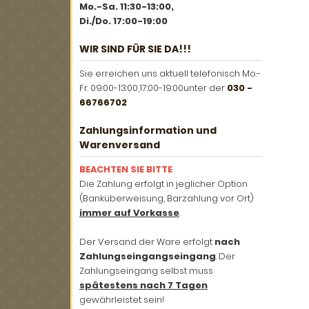
Mo.-Sa. 11:30-13:00,
Di./Do. 17:00-19:00
WIR SIND FÜR SIE DA!!!
Sie erreichen uns aktuell telefonisch Mo.-
Fr. 09:00-13:00,17:00-19:00unter der
030 -
66766702
Zahlungsinformation und
Warenversand
BEACHTEN SIE BITTE
Die Zahlung erfolgt in jeglicher Option
(Banküberweisung, Barzahlung vor Ort)
immer auf Vorkasse
.
Der Versand der Ware erfolgt
nach
Zahlungseingangseingang
. Der
Zahlungseingang selbst muss
spätestens nach 7 Tagen
gewährleistet sein!