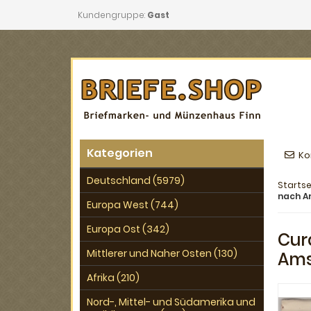
Kundengruppe:
Gast
Kategorien
Ko
Deutschland (5979)
Startse
nach 
Europa West (744)
Europa Ost (342)
Cur
Mittlerer und Naher Osten (130)
Am
Afrika (210)
Nord-, Mittel- und Südamerika und