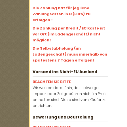
Die Zahlung hat für jegliche
Zahlungsarten in € (Euro) zu
erfolgen !
Die Zahlung per Kredit / EC Karte ist
vor Ort (im Ladengeschäft) nicht
möglich!
Die Selbstabholung (im
Ladengeschäft) muss innerhalb von
spätestens 7 Tagen
erfolgen!
Versand ins Nicht-EU Ausland
BEACHTEN SIE BITTE
Wir weisen darauf hin, dass etwaige
Import- oder Zollgebühren nicht im Preis
enthalten sind! Diese sind vom Käufer zu
entrichten.
Bewertung und Beurteilung