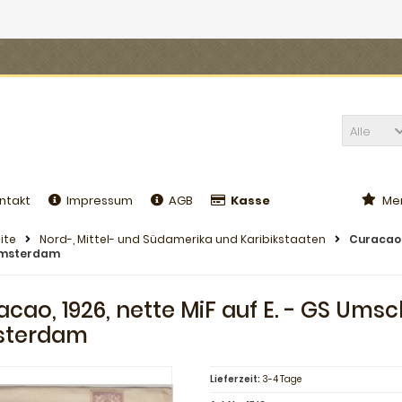
Alle
ntakt
Impressum
AGB
Kasse
Mer
ite
Nord-, Mittel- und Südamerika und Karibikstaaten
Curacao, 
Amsterdam
acao, 1926, nette MiF auf E. - GS Ums
sterdam
Lieferzeit:
3-4 Tage