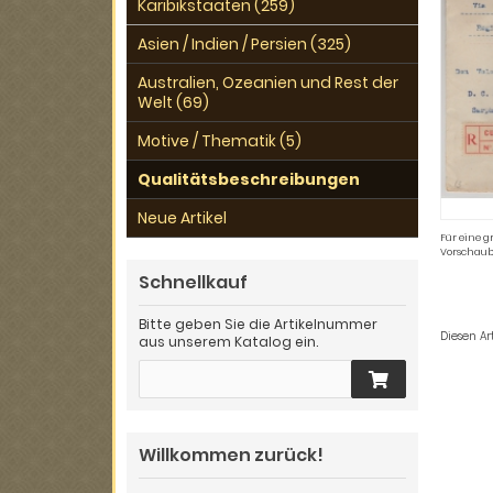
Karibikstaaten (259)
Asien / Indien / Persien (325)
Australien, Ozeanien und Rest der
Welt (69)
Motive / Thematik (5)
Qualitätsbeschreibungen
Neue Artikel
Für eine g
Vorschaub
Schnellkauf
Bitte geben Sie die Artikelnummer
Diesen A
aus unserem Katalog ein.
Willkommen zurück!