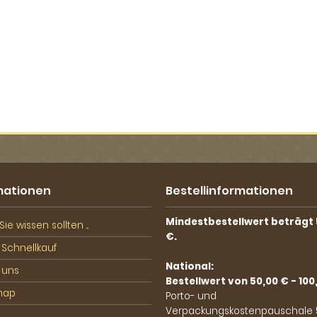
mationen
Bestellinformationen
Mindestbestellwert beträgt 
ie wissen sollten ...
€.
 Schnellkauf
National:
 uns
Bestellwert von 50,00 € - 100
map
Porto- und
Verpackungskostenpauschale 5