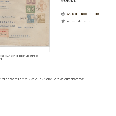
Art.Nr.:
1743
Artikeldatenblatt drucken
rößere Ansicht klicken Sie auf das
ild
rtikel haben wir am 23.05.2020 in unseren Katalog aufgenommen.