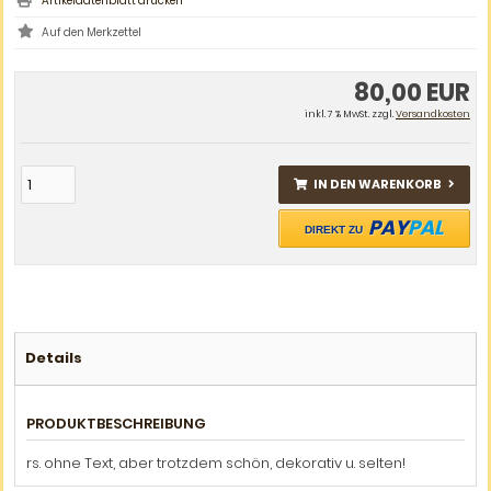
Artikeldatenblatt drucken
80,00 EUR
inkl. 7 % MwSt. zzgl.
Versandkosten
IN DEN WARENKORB
PAY
PAL
DIREKT ZU
Details
PRODUKTBESCHREIBUNG
rs. ohne Text, aber trotzdem schön, dekorativ u. selten!