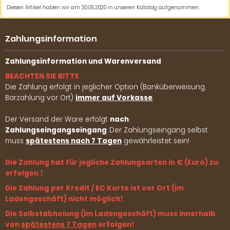
Diesen Artikel haben wir am 30.05.2020 in unseren Katalog aufgenommen.
Zahlungsinformation
Zahlungsinformation und Warenversand
BEACHTEN SIE BITTE
Die Zahlung erfolgt in jeglicher Option (Banküberweisung,
Barzahlung vor Ort)
immer auf Vorkasse
.
Der Versand der Ware erfolgt
nach
Zahlungseingangseingang
. Der Zahlungseingang selbst
muss
spätestens nach 7 Tagen
gewährleistet sein!
Die Zahlung hat für jegliche Zahlungsarten in € (Euro) zu
erfolgen !
Die Zahlung per Kredit / EC Karte ist vor Ort (im
Ladengeschäft) nicht möglich!
Die Selbstabholung (im Ladengeschäft) muss innerhalb
von
spätestens 7 Tagen
erfolgen!