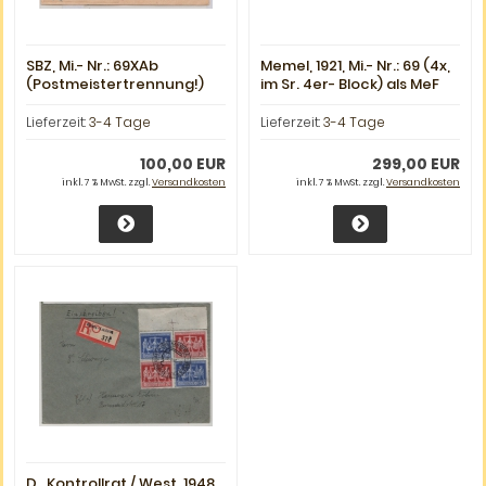
SBZ, Mi.- Nr.: 69XAb
Memel, 1921, Mi.- Nr.: 69 (4x,
(Postmeistertrennung!)
im Sr. 4er- Block) als MeF
als EF auf Fernkarte von
auf Luftpost- R- Fernbrief
Wittenberg nach Berlin,
von Memel nach Moys, akt.
Lieferzeit:
3-4 Tage
Lieferzeit:
3-4 Tage
tiefgeprüft Dr. Jasch BPP!
FA Huylmans BPP!
100,00 EUR
299,00 EUR
inkl. 7 % MwSt. zzgl.
Versandkosten
inkl. 7 % MwSt. zzgl.
Versandkosten
D., Kontrollrat / West, 1948,