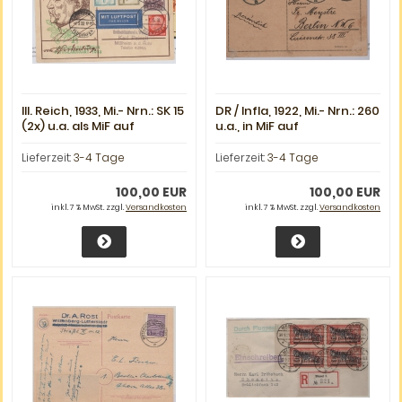
III. Reich, 1933, Mi.- Nrn.: SK 15
DR / Infla, 1922, Mi.- Nrn.: 260
(2x) u.a. als MiF auf
u.a., in MiF auf
Luftpost- Postkarte per
Fernpostkarte von
Zeppelin per Bordpost
Markneukirchen nach
Lieferzeit:
3-4 Tage
Lieferzeit:
3-4 Tage
nach Mülheim, Befund
Berlin, Befund Weinbuch
Schlegel!
BPP!
100,00 EUR
100,00 EUR
inkl. 7 % MwSt. zzgl.
Versandkosten
inkl. 7 % MwSt. zzgl.
Versandkosten