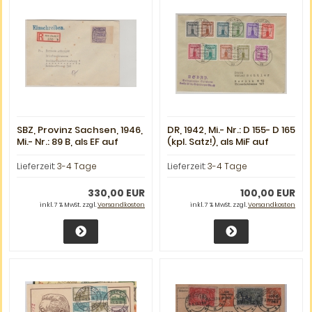
SBZ, Provinz Sachsen, 1946,
DR, 1942, Mi.- Nr.: D 155- D 165
Mi.- Nr.: 89 B, als EF auf
(kpl. Satz!), als MiF auf
Einschreiben- Fernbrief
Satz- Ortsbrief innerhalb
von Halle nach Berlin,
von Berlin
Lieferzeit:
3-4 Tage
Lieferzeit:
3-4 Tage
geprüft Ströh BPP!
330,00 EUR
100,00 EUR
inkl. 7 % MwSt. zzgl.
Versandkosten
inkl. 7 % MwSt. zzgl.
Versandkosten