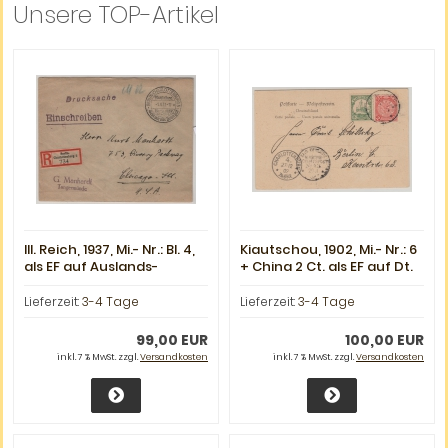
Unsere TOP-Artikel
III. Reich, 1937, Mi.- Nr.: Bl. 4,
Kiautschou, 1902, Mi.- Nr.: 6
als EF auf Auslands-
+ China 2 Ct. als EF auf Dt.
Drucksache- Einschreiben
Postkarte ("Chin.
(!), von Berlin nach
Schubkarren + Segel") per
Lieferzeit:
3-4 Tage
Lieferzeit:
3-4 Tage
Chicago (USA)
MSP 43 nach Berlin
99,00 EUR
100,00 EUR
inkl. 7 % MwSt. zzgl.
Versandkosten
inkl. 7 % MwSt. zzgl.
Versandkosten