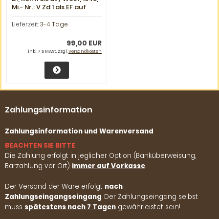
Mi.- Nr.: V Zd 1 als EF auf
Einschreiben- Ortsbrief
von Hannover-Laatzen
Lieferzeit:
3-4 Tage
nach Hannover Döhren
99,00 EUR
inkl. 7 % MwSt. zzgl.
Versandkosten
Zahlungsinformation
Zahlungsinformation und Warenversand
BEACHTEN SIE BITTE
Die Zahlung erfolgt in jeglicher Option (Banküberweisung,
Barzahlung vor Ort)
immer auf Vorkasse
.
Der Versand der Ware erfolgt
nach
Zahlungseingangseingang
. Der Zahlungseingang selbst
muss
spätestens nach 7 Tagen
gewährleistet sein!