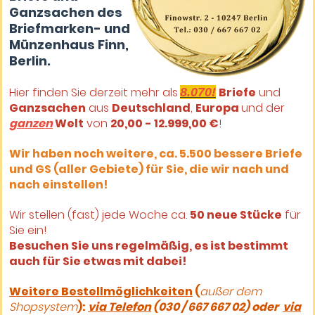
Ganzsachen des
Briefmarken- und
Münzenhaus Finn,
Berlin.
Hier finden Sie derzeit mehr als
Briefe
und
8.070!
Ganzsachen
aus
Deutschland
,
Europa
und der
ganzen
Welt
von
20,00 - 12.999,00 €
!
Wir haben noch weitere, ca. 5.500 bessere Briefe
und GS (aller Gebiete) für Sie, die wir nach und
nach einstellen!
Wir stellen (fast) jede Woche ca.
50 neue Stücke
für
Sie ein!
Besuchen Sie uns regelmäßig, es ist bestimmt
auch für Sie etwas mit dabei!
Weitere Bestellmöglichkeiten
(
außer dem
Shopsystem
):
via Telefon
(030 / 667 667 02) oder
via