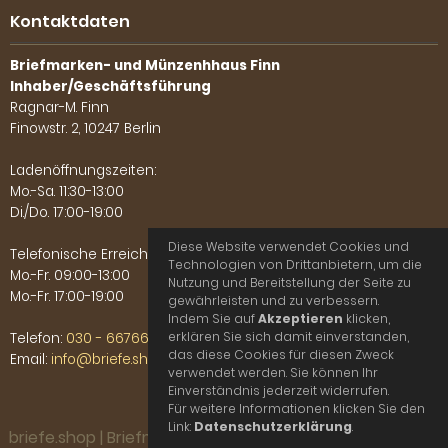
Kontaktdaten
Briefmarken- und Münzenhhaus Finn
Inhaber/Geschäftsführung
Ragnar-M. Finn
Finowstr. 2, 10247 Berlin
Ladenöffnungszeiten:
Mo.-Sa. 11:30-13:00
Di./Do. 17:00-19:00
Diese Website verwendet Cookies und
Telefonische Erreichbarkeit:
Technologien von Drittanbietern, um die
Mo.-Fr. 09:00-13:00
Nutzung und Bereitstellung der Seite zu
Mo.-Fr. 17:00-19:00
gewährleisten und zu verbessern.
Indem Sie auf
Akzeptieren
klicken,
erklären Sie sich damit einverstanden,
Telefon:
030 - 66766702
das diese Cookies für diesen Zweck
Email:
info@briefe.shop
verwendet werden. Sie können Ihr
Einverständnis jederzeit widerrufen.
Für weitere Informationen klicken Sie den
Link:
Datenschutzerklärung
.
briefe.shop | Briefmarken- und Münzenhaus Finn © 2026