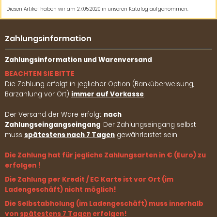
Diesen Artikel haben wir am 27.05.2020 in unseren Katalog aufgenommen.
Zahlungsinformation
Zahlungsinformation und Warenversand
BEACHTEN SIE BITTE
Die Zahlung erfolgt in jeglicher Option (Banküberweisung,
Barzahlung vor Ort)
immer auf Vorkasse
.
Der Versand der Ware erfolgt
nach
Zahlungseingangseingang
. Der Zahlungseingang selbst
muss
spätestens nach 7 Tagen
gewährleistet sein!
Die Zahlung hat für jegliche Zahlungsarten in € (Euro) zu
erfolgen !
Die Zahlung per Kredit / EC Karte ist vor Ort (im
Ladengeschäft) nicht möglich!
Die Selbstabholung (im Ladengeschäft) muss innerhalb
von
spätestens 7 Tagen
erfolgen!