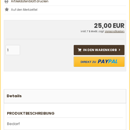
Artikeldatenblatt drucken
25,00 EUR
inkl. 7 % MwSt. zzgl.
Versandkosten
IN DEN WARENKORB
PAY
PAL
DIREKT ZU
Details
PRODUKTBESCHREIBUNG
Bedarf