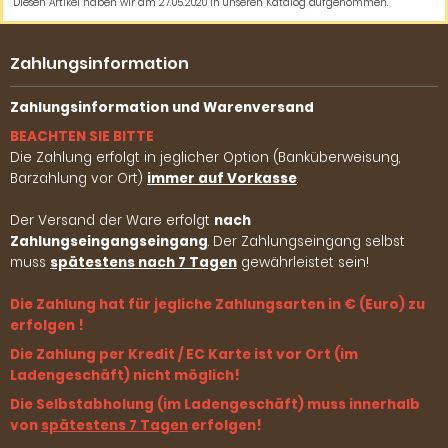
Diesen Artikel haben wir am 27.05.2020 in unseren Katalog aufgenommen.
Zahlungsinformation
Zahlungsinformation und Warenversand
BEACHTEN SIE BITTE
Die Zahlung erfolgt in jeglicher Option (Banküberweisung,
Barzahlung vor Ort)
immer auf Vorkasse
.
Der Versand der Ware erfolgt
nach
Zahlungseingangseingang
. Der Zahlungseingang selbst
muss
spätestens nach 7 Tagen
gewährleistet sein!
Die Zahlung hat für jegliche Zahlungsarten in € (Euro) zu
erfolgen !
Die Zahlung per Kredit / EC Karte ist vor Ort (im
Ladengeschäft) nicht möglich!
Die Selbstabholung (im Ladengeschäft) muss innerhalb
von
spätestens 7 Tagen
erfolgen!