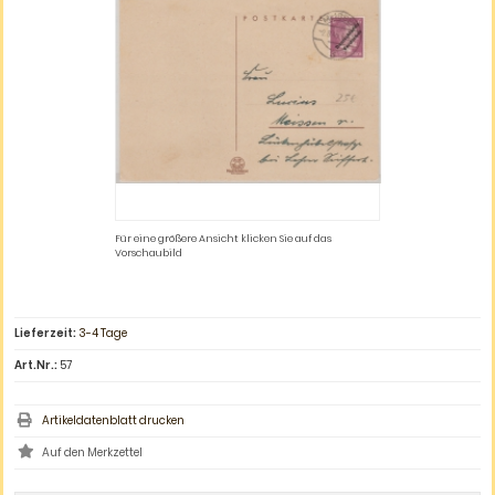
Für eine größere Ansicht klicken Sie auf das
Vorschaubild
Lieferzeit:
3-4 Tage
Art.Nr.:
57
Artikeldatenblatt drucken