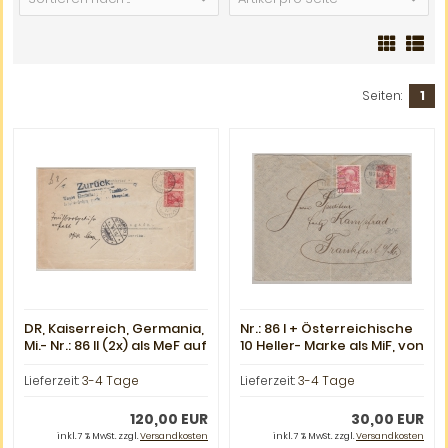
Seiten:
1
DR, Kaiserreich, Germania,
Nr.: 86 I + Österreichische
Mi.- Nr.: 86 II (2x) als MeF auf
10 Heller- Marke als MiF, von
Tauchbootbrief, von
Karlsbad /
Schluss Zell nach
Donaueschingen nach
Lieferzeit:
3-4 Tage
Lieferzeit:
3-4 Tage
Washington und zurück
FFM
120,00 EUR
30,00 EUR
inkl. 7 % MwSt. zzgl.
Versandkosten
inkl. 7 % MwSt. zzgl.
Versandkosten