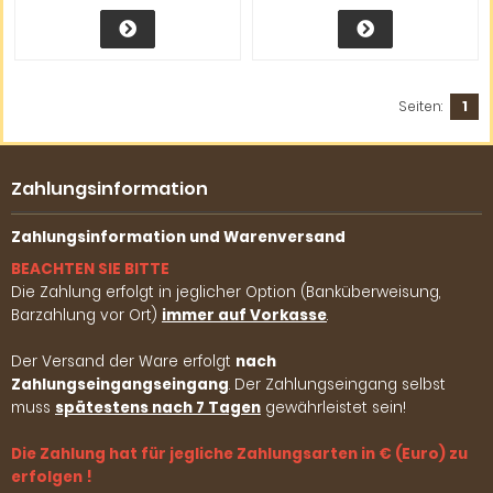
Seiten:
1
Zahlungsinformation
Zahlungsinformation und Warenversand
BEACHTEN SIE BITTE
Die Zahlung erfolgt in jeglicher Option (Banküberweisung,
Barzahlung vor Ort)
immer auf Vorkasse
.
Der Versand der Ware erfolgt
nach
Zahlungseingangseingang
. Der Zahlungseingang selbst
muss
spätestens nach 7 Tagen
gewährleistet sein!
Die Zahlung hat für jegliche Zahlungsarten in € (Euro) zu
erfolgen !