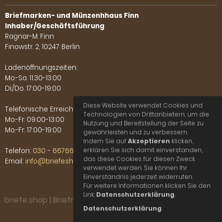
Briefmarken- und Münzenhhaus Finn
Inhaber/Geschäftsführung
Ragnar-M. Finn
Finowstr. 2, 10247 Berlin
Ladenöffnungszeiten:
Mo.-Sa. 11:30-13:00
Di./Do. 17:00-19:00
Diese Website verwendet Cookies und
Telefonische Erreichbarkeit:
Technologien von Drittanbietern, um die
Mo.-Fr. 09:00-13:00
Nutzung und Bereitstellung der Seite zu
Mo.-Fr. 17:00-19:00
gewährleisten und zu verbessern.
Indem Sie auf
Akzeptieren
klicken,
erklären Sie sich damit einverstanden,
Telefon:
030 - 66766702
das diese Cookies für diesen Zweck
Email:
info@briefe.shop
verwendet werden. Sie können Ihr
Einverständnis jederzeit widerrufen.
Für weitere Informationen klicken Sie den
Link:
Datenschutzerklärung
.
briefe.shop | Briefmarken- und Münzenhaus Finn © 2026
Datenschutzerklärung