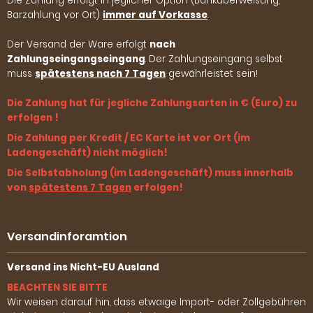
Die Zahlung erfolgt in jeglicher Option (Banküberweisung,
Barzahlung vor Ort)
immer auf Vorkasse
.
Der Versand der Ware erfolgt
nach
Zahlungseingangseingang
. Der Zahlungseingang selbst
muss
spätestens nach 7 Tagen
gewährleistet sein!
Die Zahlung hat für jegliche Zahlungsarten in € (Euro) zu
erfolgen !
Die Zahlung per Kredit / EC Karte ist vor Ort (im
Ladengeschäft) nicht möglich!
Die Selbstabholung (im Ladengeschäft) muss innerhalb
von
spätestens 7 Tagen
erfolgen!
Versandinforamtion
Versand ins Nicht-EU Ausland
BEACHTEN SIE BITTE
Wir weisen darauf hin, dass etwaige Import- oder Zollgebühren