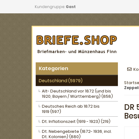
Kundengruppe:
Gast
Kategorien
Ko
Deutschland (5979)
Startse
Zeppeli
Alt- Deutschland vor 1872 (und bis
1920, Bayern / Württemberg) (858)
DR 5
Deutsches Reich ab 1872 bis
1919 (597)
Bes
Dt. Inflationszeit (1919 - 1923) (219)
Dt. Nebengebiete (1872- 1936, incl.
Dt. Kolonien) (880)