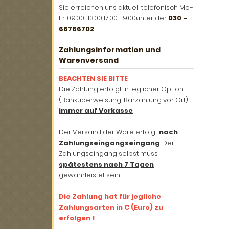
Sie erreichen uns aktuell telefonisch Mo.-
Fr. 09:00-13:00,17:00-19:00unter der
030 -
66766702
Zahlungsinformation und
Warenversand
BEACHTEN SIE BITTE
Die Zahlung erfolgt in jeglicher Option
(Banküberweisung, Barzahlung vor Ort)
immer auf Vorkasse
.
Der Versand der Ware erfolgt
nach
Zahlungseingangseingang
. Der
Zahlungseingang selbst muss
spätestens nach 7 Tagen
gewährleistet sein!
Die Zahlung hat für jegliche
Zahlungsarten in € (Euro) zu
erfolgen !