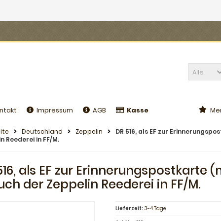
Alle
ntakt
Impressum
AGB
Kasse
Mer
ite
Deutschland
Zeppelin
DR 516, als EF zur Erinnerungspo
n Reederei in FF/M.
16, als EF zur Erinnerungspostkarte (
uch der Zeppelin Reederei in FF/M.
Lieferzeit:
3-4 Tage