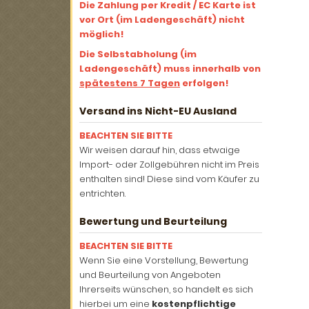
Die Zahlung per Kredit / EC Karte ist
vor Ort (im Ladengeschäft) nicht
möglich!
Die Selbstabholung (im
Ladengeschäft) muss innerhalb von
spätestens 7 Tagen
erfolgen!
Versand ins Nicht-EU Ausland
BEACHTEN SIE BITTE
Wir weisen darauf hin, dass etwaige
Import- oder Zollgebühren nicht im Preis
enthalten sind! Diese sind vom Käufer zu
entrichten.
Bewertung und Beurteilung
BEACHTEN SIE BITTE
Wenn Sie eine Vorstellung, Bewertung
und Beurteilung von Angeboten
Ihrerseits wünschen, so handelt es sich
hierbei um eine
kostenpflichtige