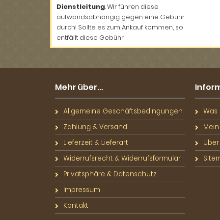
Dienstleitung
. Wir führen diese
aufwandsabhängig gegen eine Gebühr
durch! Sollte es zum Ankauf kommen, so
entfällt diese Gebühr.
Mehr über...
Infor
Allgemeine Geschäftsbedingungen
Was S
Zahlung & Versand
Mein
Lieferzeit & Lieferart
Über
Widerrufsrecht & Widerrufsformular
Site
Privatsphäre & Datenschutz
Impressum
Kontakt