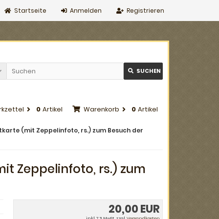
Startseite
Anmelden
Registrieren
SUCHEN
kzettel
0
Artikel
Warenkorb
0
Artikel
stkarte (mit Zeppelinfoto, rs.) zum Besuch der
mit Zeppelinfoto, rs.) zum
20,00 EUR
inkl. 7 % MwSt. zzgl.
Versandkosten