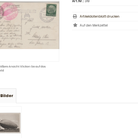
Art.Nr.:
319
Artikeldatenblatt drucken
rößere Ansicht klicken Sie auf das
ild
Bilder