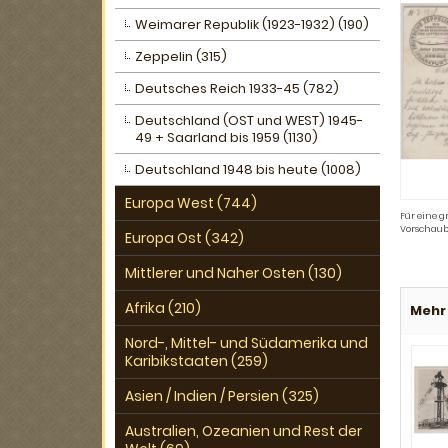
Weimarer Republik (1923-1932) (190)
Zeppelin (315)
Deutsches Reich 1933-45 (782)
Deutschland (OST und WEST) 1945-
49 + Saarland bis 1959 (1130)
Deutschland 1948 bis heute (1008)
Europa West (744)
Für eine g
Vorschaub
Europa Ost (342)
Mittlerer und Naher Osten (130)
Afrika (210)
Mehr 
Nord-, Mittel- und Südamerika und
Karibikstaaten (259)
Asien / Indien / Persien (325)
Australien, Ozeanien und Rest der