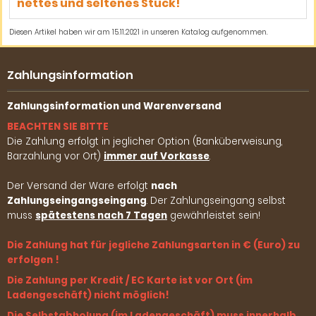
nettes und seltenes Stück!
Diesen Artikel haben wir am 15.11.2021 in unseren Katalog aufgenommen.
Zahlungsinformation
Zahlungsinformation und Warenversand
BEACHTEN SIE BITTE
Die Zahlung erfolgt in jeglicher Option (Banküberweisung,
Barzahlung vor Ort)
immer auf Vorkasse
.
Der Versand der Ware erfolgt
nach
Zahlungseingangseingang
. Der Zahlungseingang selbst
muss
spätestens nach 7 Tagen
gewährleistet sein!
Die Zahlung hat für jegliche Zahlungsarten in € (Euro) zu
erfolgen !
Die Zahlung per Kredit / EC Karte ist vor Ort (im
Ladengeschäft) nicht möglich!
Die Selbstabholung (im Ladengeschäft) muss innerhalb