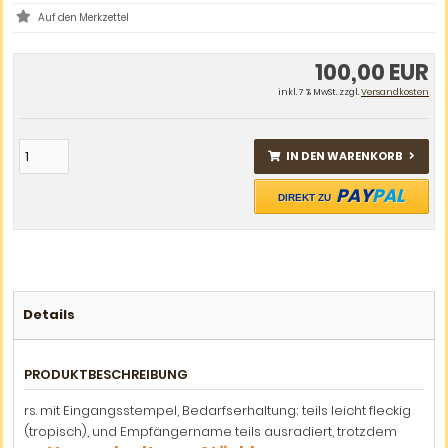
100,00 EUR
inkl. 7 % MwSt. zzgl.
Versandkosten
IN DEN WARENKORB
PAY
PAL
DIREKT ZU
Details
PRODUKTBESCHREIBUNG
rs. mit Eingangsstempel, Bedarfserhaltung; teils leicht fleckig
(tropisch), und Empfängername teils ausradiert, trotzdem