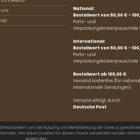
 Schnellkauf
National:
 uns
Bestellwert von 50,00 € - 100
map
Porto- und
Verpackungskostenpauschale 5
International:
Bestellwert von 50,00 € - 100
Porto- und
Verpackungskostenpauschale 1
Bestellwert ab 100,00 €
Versand kostenfrei (für nationa
internationale Sendungen)
Versand erfolgt durch:
Deutsche Post
ttanbietern, um die Nutzung und Bereitstellung der Seite zu gewährlei
briefe.shop | Briefmarken- und Münzenhaus Finn © 2026
erstanden, das diese Cookies für diesen Zweck verwendet werden. Sie kön
widerrufen.