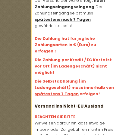
Der Versand der Ware erfolgt
nach
Zahlungseingangseingang
. Der
Zahlungseingang selbst muss
spätestens nach 7 Tagen
gewährleistet sein!
Die Zahlung hat für jegliche
Zahlungsarten in € (Euro) zu
erfolgen !
Die Zahlung per Kredit / EC Karte ist
vor Ort (im Ladengeschäft) nicht
möglich!
Die Selbstabholung (im
Ladengeschäft) muss innerhalb von
spätestens 7 Tagen
erfolgen!
Versand ins Nicht-EU Ausland
BEACHTEN SIE BITTE
Wir weisen darauf hin, dass etwaige
Import- oder Zollgebühren nicht im Preis