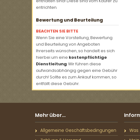
enthalten sind! Diese sind vom Käufer zu
entrichten.
Bewertung und Beurteilung
BEACHTEN SIE BITTE
Wenn Sie eine Vorstellung, Bewertung
und Beurteilung von Angeboten
Ihrerseits wünschen, so handelt es sich
hierbei um eine
kostenpflichtige
Dienstleitung
. Wir führen diese
aufwandsabhängig gegen eine Gebühr
durch! Sollte es zum Ankauf kommen, so
entfällt diese Gebühr.
Mehr über...
Infor
Allgemeine Geschäftsbedingungen
Was S