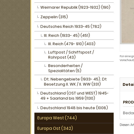
Weimarer Republik (1923-1932) (190)
Zeppelin (315)
Deutsches Reich 1933-45 (782)
III. Reich (1933- 45) (451)
III. Reich (479- 910) (403)
Luftpost / Schiffspost /
Rohrpost (43)
Für eine g
Vorschaub
Besonderheiten /
Spezialitäten (5)
Dt. Nebengebiete (1933- 45), Dt
Besetzung II. WK / II. WW (331)
Detai
Deutschland (OST und WEST) 1945-
49 + Saarland bis 1959 (1130)
PROD
Deutschland 1948 bis heute (1008)
Bedar
Europa West (744)
Diesen Ar
Europa Ost (342)