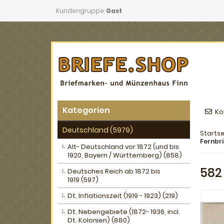
Kundengruppe:
Gast
Kategorien
Ko
Deutschland (5979)
Startse
Fernbr
Alt- Deutschland vor 1872 (und bis
1920, Bayern / Württemberg) (858)
582
Deutsches Reich ab 1872 bis
1919 (597)
Dt. Inflationszeit (1919 - 1923) (219)
Dt. Nebengebiete (1872- 1936, incl.
Dt. Kolonien) (880)