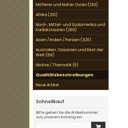
Mittlerer und Naher Osten (130)
Afrika (210)
Nord-, Mittel- und Südamerika und
Karibikstaaten (259)
Asien / Indien / Persien (325)
Australien, Ozeanien und Rest der
Welt (69)
Motive / Thematik (5)
Qualitätsbeschreibungen
Neue Artikel
Schnellkauf
Bitte geben Sie die Artikelnummer
aus unserem Katalog ein.