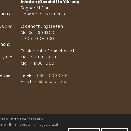
Inhaber/Geschäftsführung
Ragnar-M. Finn
,00 €
Finowstr. 2, 10247 Berlin
,00 €.
Ladenöffnungszeiten:
Mo.-Sa. 11:30-13:00
Di./Do. 17:00-19:00
,00 €
Telefonische Erreichbarkeit:
0,00 €.
Mo.-Fr. 09:00-13:00
Mo.-Fr. 17:00-19:00
le wie
Telefon:
030 - 66766702
Email:
info@briefe.shop
sten und zu verbessern.
nen Ihr Einverständnis jederzeit