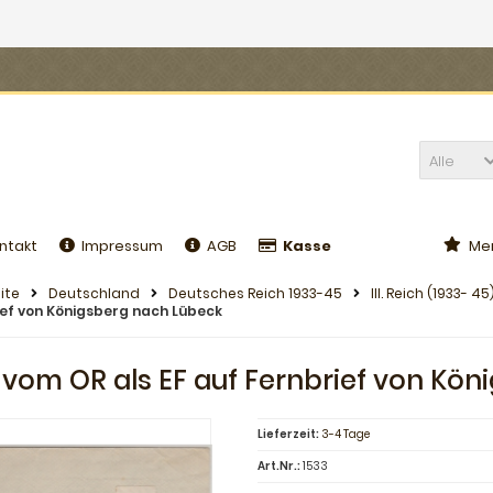
Alle
ntakt
Impressum
AGB
Kasse
Mer
ite
Deutschland
Deutsches Reich 1933-45
III. Reich (1933- 45
ief von Königsberg nach Lübeck
 vom OR als EF auf Fernbrief von Kö
Lieferzeit:
3-4 Tage
Art.Nr.:
1533