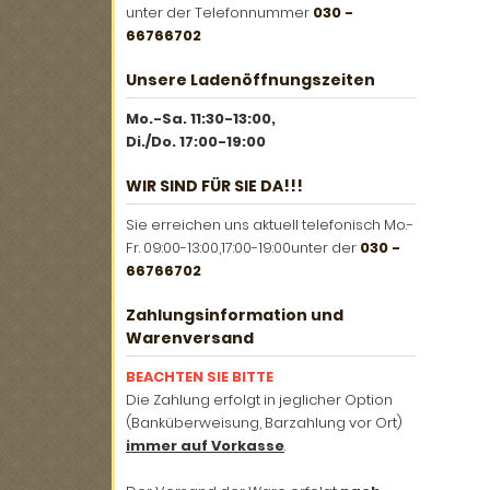
unter der Telefonnummer
030 -
66766702
Unsere Ladenöffnungszeiten
Mo.-Sa. 11:30-13:00,
Di./Do. 17:00-19:00
WIR SIND FÜR SIE DA!!!
Sie erreichen uns aktuell telefonisch Mo.-
Fr. 09:00-13:00,17:00-19:00unter der
030 -
66766702
Zahlungsinformation und
Warenversand
BEACHTEN SIE BITTE
Die Zahlung erfolgt in jeglicher Option
(Banküberweisung, Barzahlung vor Ort)
immer auf Vorkasse
.