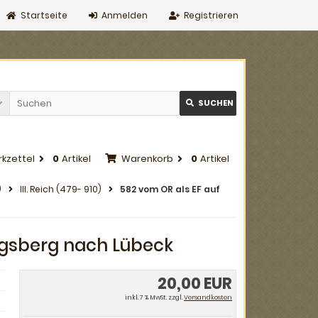
Startseite
Anmelden
Registrieren
SUCHEN
kzettel
0
Artikel
Warenkorb
0
Artikel
)
III. Reich (479- 910)
582 vom OR als EF auf
nigsberg nach Lübeck
20,00 EUR
inkl. 7 % MwSt. zzgl.
Versandkosten