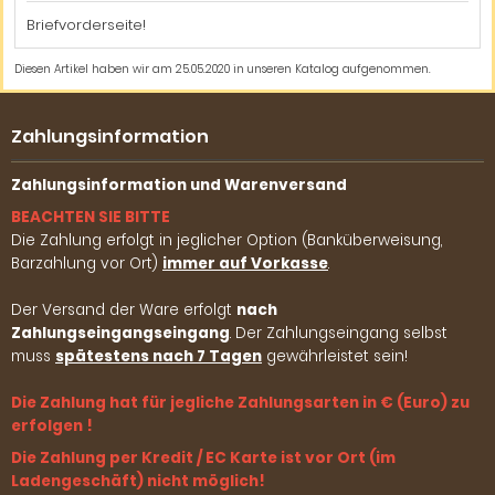
Briefvorderseite!
Diesen Artikel haben wir am 25.05.2020 in unseren Katalog aufgenommen.
Zahlungsinformation
Zahlungsinformation und Warenversand
BEACHTEN SIE BITTE
Die Zahlung erfolgt in jeglicher Option (Banküberweisung,
Barzahlung vor Ort)
immer auf Vorkasse
.
Der Versand der Ware erfolgt
nach
Zahlungseingangseingang
. Der Zahlungseingang selbst
muss
spätestens nach 7 Tagen
gewährleistet sein!
Die Zahlung hat für jegliche Zahlungsarten in € (Euro) zu
erfolgen !
Die Zahlung per Kredit / EC Karte ist vor Ort (im
Ladengeschäft) nicht möglich!