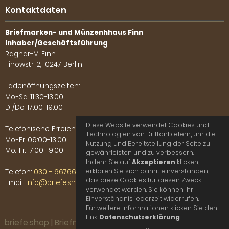
Kontaktdaten
Briefmarken- und Münzenhhaus Finn
Inhaber/Geschäftsführung
Ragnar-M. Finn
Finowstr. 2, 10247 Berlin
Ladenöffnungszeiten:
Mo.-Sa. 11:30-13:00
Di./Do. 17:00-19:00
Diese Website verwendet Cookies und
Telefonische Erreichbarkeit:
Technologien von Drittanbietern, um die
Mo.-Fr. 09:00-13:00
Nutzung und Bereitstellung der Seite zu
Mo.-Fr. 17:00-19:00
gewährleisten und zu verbessern.
Indem Sie auf
Akzeptieren
klicken,
erklären Sie sich damit einverstanden,
Telefon:
030 - 66766702
das diese Cookies für diesen Zweck
Email:
info@briefe.shop
verwendet werden. Sie können Ihr
Einverständnis jederzeit widerrufen.
Für weitere Informationen klicken Sie den
Link:
Datenschutzerklärung
.
briefe.shop | Briefmarken- und Münzenhaus Finn © 2026