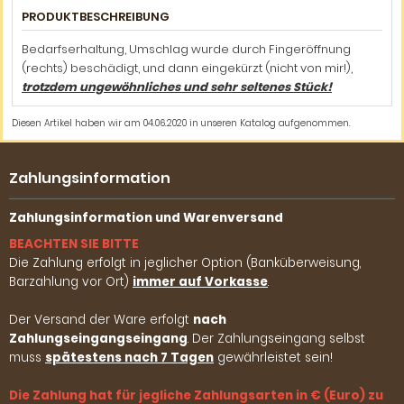
PRODUKTBESCHREIBUNG
Bedarfserhaltung, Umschlag wurde durch Fingeröffnung
(rechts) beschädigt, und dann eingekürzt (nicht von mir!),
trotzdem ungewöhnliches und sehr seltenes Stück!
Diesen Artikel haben wir am 04.06.2020 in unseren Katalog aufgenommen.
Zahlungsinformation
Zahlungsinformation und Warenversand
BEACHTEN SIE BITTE
Die Zahlung erfolgt in jeglicher Option (Banküberweisung,
Barzahlung vor Ort)
immer auf Vorkasse
.
Der Versand der Ware erfolgt
nach
Zahlungseingangseingang
. Der Zahlungseingang selbst
muss
spätestens nach 7 Tagen
gewährleistet sein!
Die Zahlung hat für jegliche Zahlungsarten in € (Euro) zu