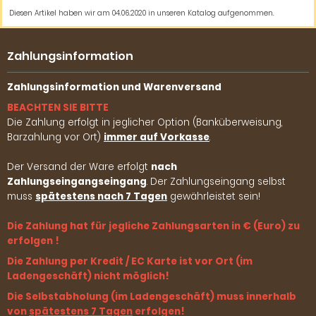
Diesen Artikel haben wir am 04.06.2020 in unseren Katalog aufgenommen.
Zahlungsinformation
Zahlungsinformation und Warenversand
BEACHTEN SIE BITTE
Die Zahlung erfolgt in jeglicher Option (Banküberweisung,
Barzahlung vor Ort)
immer auf Vorkasse
.
Der Versand der Ware erfolgt
nach
Zahlungseingangseingang
. Der Zahlungseingang selbst
muss
spätestens nach 7 Tagen
gewährleistet sein!
Die Zahlung hat für jegliche Zahlungsarten in € (Euro) zu
erfolgen !
Die Zahlung per Kredit / EC Karte ist vor Ort (im
Ladengeschäft) nicht möglich!
Die Selbstabholung (im Ladengeschäft) muss innerhalb
von
spätestens 7 Tagen
erfolgen!