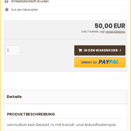
Artikeldatenblatt drucken
50,00 EUR
inkl. 7 % MwSt. zzgl.
Versandkosten
IN DEN WARENKORB
PAY
PAL
DIREKT ZU
Details
PRODUKTBESCHREIBUNG
vermutlich kein Bedarf, rs. mit transit- und Ankunftsstempel