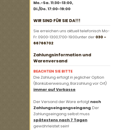
Mo.-Sa. 11:30-13:00,
Di./Do. 17:00-19:00
WIR SIND FÜR SIE DA!!!
Sie erreichen uns aktuell telefonisch Mo.-
Fr. 09:00-13:00,17:00-19:00unter der
030 -
66766702
Zahlungsinformation und
Warenversand
BEACHTEN SIE BITTE
Die Zahlung erfolgt in jeglicher Option
(Banküberweisung, Barzahlung vor Ort)
immer auf Vorkasse
.
Der Versand der Ware erfolgt
nach
Zahlungseingangseingang
. Der
Zahlungseingang selbst muss
spätestens nach 7 Tagen
gewährleistet sein!