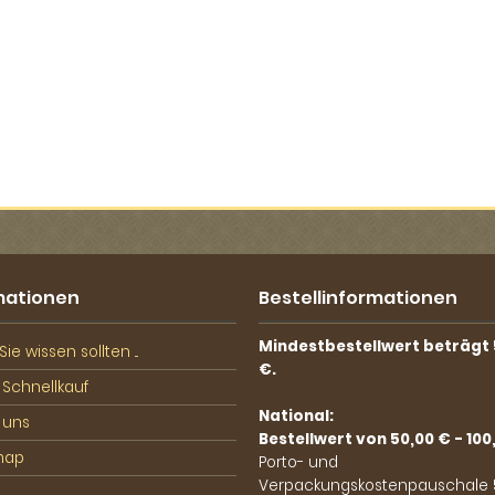
mationen
Bestellinformationen
Mindestbestellwert beträgt 
ie wissen sollten ...
€.
 Schnellkauf
National:
 uns
Bestellwert von 50,00 € - 100
map
Porto- und
Verpackungskostenpauschale 5