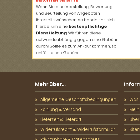
BEACHTEN SIE BITTE
Wenn Sie eine Vorstellung, Bewertung
und Beurteilung von Angeboten
Ihrerseits wünschen, so handelt es sich
hierbei um eine
kostenpflichtige
Dienstleitung
. Wir führen diese
aufwandsabhängig gegen eine Gebühr
durch! Sollte es zum Ankauf kommen, so
entfällt diese Gebühr.
Mehr über...
Infor
Allgemeine Geschäftsbedingungen
Was S
Zahlung & Versand
Mein
Lieferzeit & Lieferart
Über
Widerrufsrecht & Widerrufsformular
Site
Privatsphäre & Datenschutz