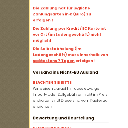
Die Zahlung hat für jegliche
Zahlungsarten in € (Euro) zu
erfolgen !
Die Zahlung per Kredit / EC Karte ist
vor Ort (im Ladengeschäft) nicht
möglich!
Die Selbstabholung (im
Ladengeschäft) muss innerhalb von
spätestens 7 Tagen
erfolgen!
Versand ins Nicht-EU Ausland
BEACHTEN SIE BITTE
Wir weisen darauf hin, dass etwaige
Import- oder Zollgebühren nicht im Preis
enthalten sind! Diese sind vom Käufer zu
entrichten.
Bewertung und Beurteilung