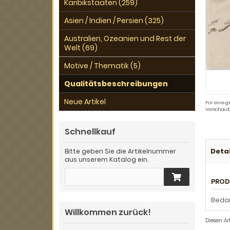
Karibikstaaten (259)
Asien / Indien / Persien (325)
Australien, Ozeanien und Rest der
Welt (69)
Motive / Thematik (5)
Qualitätsbeschreibungen
Neue Artikel
Für eine g
Vorschaub
Schnellkauf
Detai
Bitte geben Sie die Artikelnummer
aus unserem Katalog ein.
PROD
Bedar
Willkommen zurück!
Diesen A