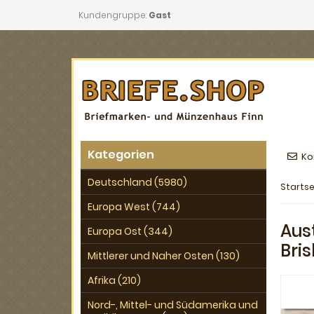
Kundengruppe:
Gast
Kategorien
Ko
Deutschland (5980)
Startse
Europa West (744)
Aus
Europa Ost (344)
Bri
Mittlerer und Naher Osten (130)
Afrika (210)
Nord-, Mittel- und Südamerika und